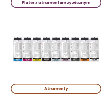
Ploter z atramentem żywicznym
Atramenty