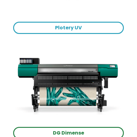
Plotery UV
DG Dimense