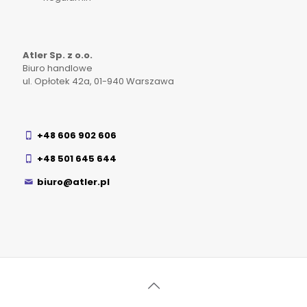
Atler Sp. z o.o.
Biuro handlowe
ul. Opłotek 42a, 01-940 Warszawa
+48 606 902 606
+48 501 645 644
biuro@atler.pl