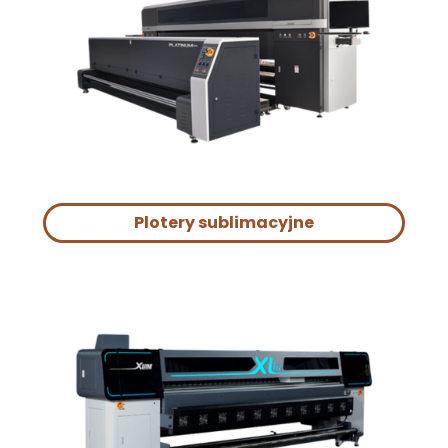
Plotery sublimacyjne