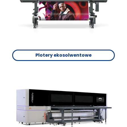
Plotery ekosolwentowe