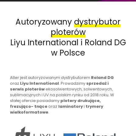
Autoryzowany
dystrybutor
ploterów
Liyu International i Roland DG
w Polsce
Atler jest autoryzowanym dystrybutorem
Roland DG
oraz
Liyu International
. Prowadzimy
sprzedaż i
serwis ploterów
ekosolwentowych, solwentowych,
sublimacyjnych i UV na polskim rynku od 2018 roku. W
stałej ofercie posiadamy
plotery drukujące,
frezująco- tnące
oraz
laminatory
i
trymery
wielkoformatowe
.