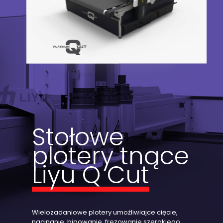
Stołowe
plotery tnące
Liyu Q Cut
Wielozadaniowe plotery umożliwiajce cięcie,
nacinanie, bigowanie, frezowanie szerokiego